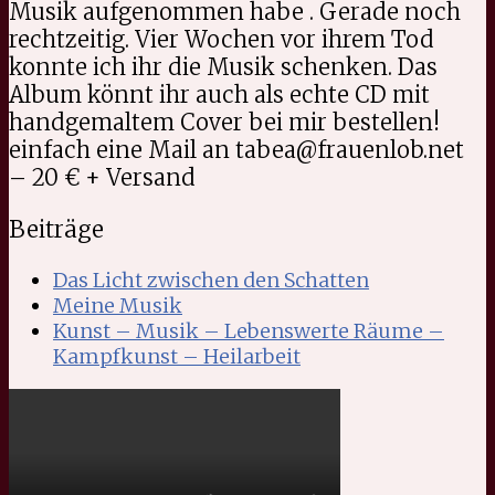
Musik aufgenommen habe . Gerade noch
rechtzeitig. Vier Wochen vor ihrem Tod
konnte ich ihr die Musik schenken. Das
Album könnt ihr auch als echte CD mit
handgemaltem Cover bei mir bestellen!
einfach eine Mail an tabea@frauenlob.net
– 20 € + Versand
Beiträge
Das Licht zwischen den Schatten
Meine Musik
Kunst – Musik – Lebenswerte Räume –
Kampfkunst – Heilarbeit