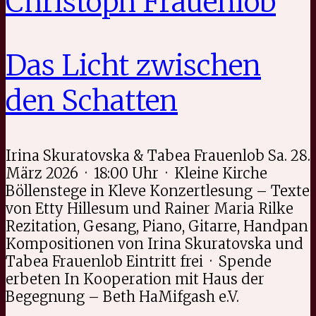
Christoph Frauenlob
Das Licht zwischen
den Schatten
Irina Skuratovska & Tabea Frauenlob Sa. 28.
März 2026 · 18:00 Uhr · Kleine Kirche
Böllenstege in Kleve Konzertlesung – Texte
von Etty Hillesum und Rainer Maria Rilke
Rezitation, Gesang, Piano, Gitarre, Handpan
Kompositionen von Irina Skuratovska und
Tabea Frauenlob Eintritt frei · Spende
erbeten In Kooperation mit Haus der
Begegnung – Beth HaMifgash e.V.